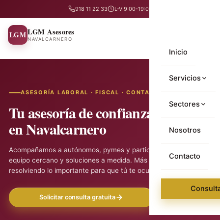
918 11 22 33
L-V 9:00-19:00
LGM Asesores
LGM
NAVALCARNERO
Inicio
Servicios
ASESORÍA LABORAL · FISCAL · CONTABLE
Asesoría labora
Sectores
Tu asesoría de confianza
en Navalcarnero
Asesoría fiscal
Autónomos
Nosotros
Asesoría conta
Empresas
Acompañamos a autónomos, pymes y particulares con un
Contacto
equipo cercano y soluciones a medida. Más de tres décadas
Asesoría jurídic
resolviendo lo importante para que tú te ocupes de lo tuyo.
Particulares
Consulta
Gestoría admini
Solicitar consulta gratuita
Ver servicios
Mediación