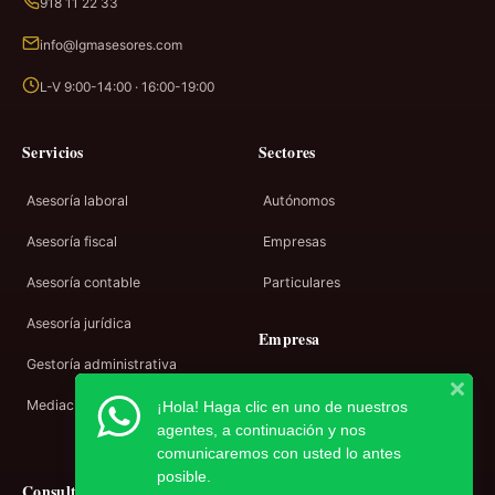
918 11 22 33
info@lgmasesores.com
L-V 9:00-14:00 · 16:00-19:00
Servicios
Sectores
Asesoría laboral
Autónomos
Asesoría fiscal
Empresas
Asesoría contable
Particulares
Asesoría jurídica
Empresa
Gestoría administrativa
Sobre nosotros
Mediación
¡Hola! Haga clic en uno de nuestros
Contacto
agentes, a continuación y nos
comunicaremos con usted lo antes
posible.
Consulta gratuita