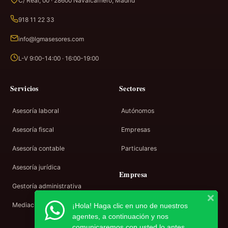
C/ Real, 00 · 28600 Navalcarnero, Madrid
918 11 22 33
info@lgmasesores.com
L-V 9:00-14:00 · 16:00-19:00
Servicios
Sectores
Asesoría laboral
Autónomos
Asesoría fiscal
Empresas
Asesoría contable
Particulares
Asesoría jurídica
Empresa
Gestoría administrativa
Sobre nosotros
Mediación
¡Hola! Haga clic en uno de nuestros
Contacto
agentes, a continuación y nos
comunicaremos con usted lo antes