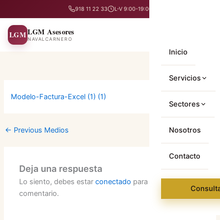
Skip
918 11 22 33
L-V 9:00-19:00
to
content
LGM Asesores
LGM
NAVALCARNERO
Inicio
Servicios
Modelo-Factura-Excel (1) (1)
Asesoría labora
Sectores
Asesoría fiscal
Autónomos
←
Previous Medios
Nosotros
Asesoría conta
Empresas
Contacto
Asesoría jurídic
Deja una respuesta
Particulares
Lo siento, debes estar
conectado
para publicar un
Consulta
Gestoría admini
comentario.
Mediación