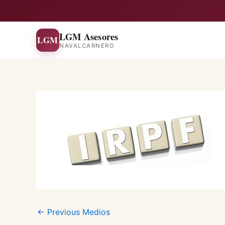
Skip
to
content
LGM Asesores
LGM
NAVALCARNERO
←
Previous Medios