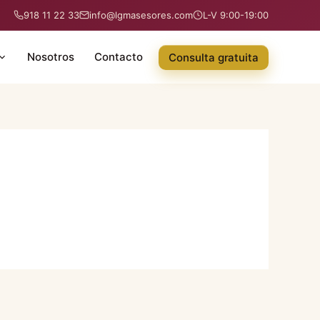
918 11 22 33
info@lgmasesores.com
L-V 9:00-19:00
Nosotros
Contacto
Consulta gratuita