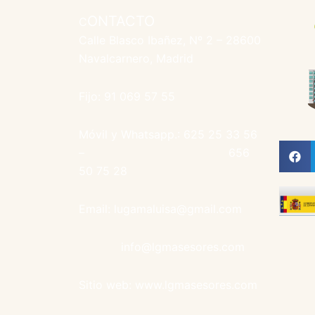
ONTACTO
C
Calle Blasco Ibañez, Nº 2 – 28600
Navalcarnero, Madrid
Fijo: 91 069 57 55
Móvil y Whatsapp.: 625 25 33 56
– 656
50 75 28
Email: lugamaluisa@gmail.com
info@lgmasesores.com
Sitio web: www.lgmasesores.com